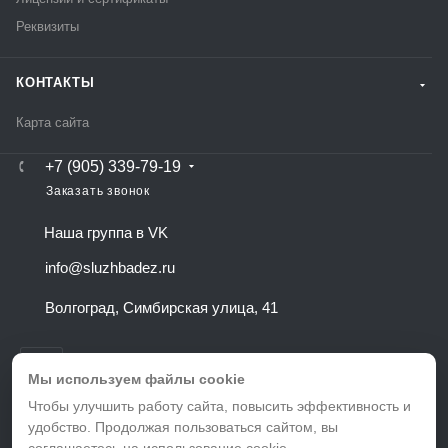
Реквизиты
КОНТАКТЫ
Карта сайта
+7 (905) 339-79-19
Заказать звонок
Наша группа в VK
info@sluzhbadez.ru
Волгоград, Симбирская улица, 41
Остались вопросы?
Напишите нам и мы поможем подобрать
тариф именно для Вас!
Мы используем файлы cookie
Чтобы улучшить работу сайта, повысить эффективность и
удобство. Продолжая пользоваться сайтом, вы
ВЕРСИЯ ДЛЯ ПЕЧАТИ