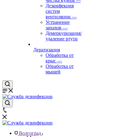
чистка кулера
—
Дезинфекция
систем
вентиляции
—
Устранение
запахов
—
Демеркуризация/
удаление ртути
Дератизация
Обработка от
крыс
—
Обработка от
мышей
Волгоград