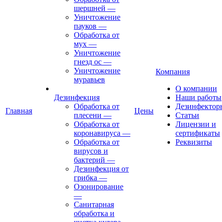
шершней
—
Уничтожение
пауков
—
Обработка от
мух
—
Уничтожение
гнезд ос
—
Уничтожение
Компания
муравьев
О компании
Дезинфекция
Наши работы
Обработка от
Дезинфектор
Главная
Цены
плесени
—
Статьи
Обработка от
Лицензии и
коронавируса
—
сертификаты
Обработка от
Реквизиты
вирусов и
бактерий
—
Дезинфекция от
грибка
—
Озонирование
—
Санитарная
обработка и