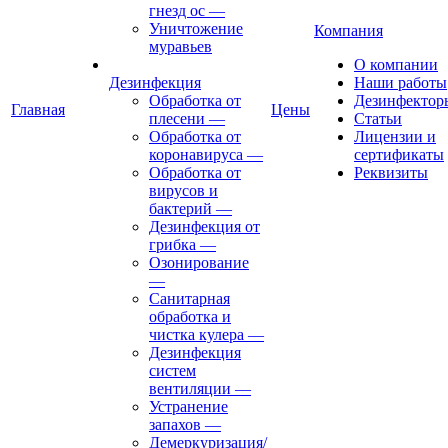
гнезд ос
—
Уничтожение
Компания
муравьев
О компании
Дезинфекция
Наши работы
Обработка от
Дезинфектор
Главная
Цены
плесени
—
Статьи
Обработка от
Лицензии и
коронавируса
—
сертификаты
Обработка от
Реквизиты
вирусов и
бактерий
—
Дезинфекция от
грибка
—
Озонирование
—
Санитарная
обработка и
чистка кулера
—
Дезинфекция
систем
вентиляции
—
Устранение
запахов
—
Демеркуризация/