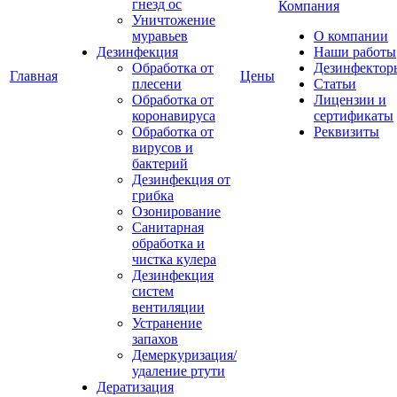
гнезд ос
Компания
Уничтожение
муравьев
О компании
Дезинфекция
Наши работы
Обработка от
Дезинфектор
Главная
Цены
плесени
Статьи
Обработка от
Лицензии и
коронавируса
сертификаты
Обработка от
Реквизиты
вирусов и
бактерий
Дезинфекция от
грибка
Озонирование
Санитарная
обработка и
чистка кулера
Дезинфекция
систем
вентиляции
Устранение
запахов
Демеркуризация/
удаление ртути
Дератизация