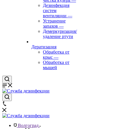
чистка кулера
—
Дезинфекция
систем
вентиляции
—
Устранение
запахов
—
Демеркуризация/
удаление ртути
Дератизация
Обработка от
крыс
—
Обработка от
мышей
Волгоград