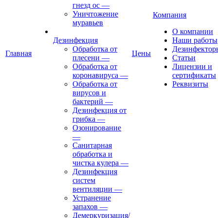
гнезд ос
—
Уничтожение
Компания
муравьев
О компании
Дезинфекция
Наши работы
Обработка от
Дезинфектор
Главная
Цены
плесени
—
Статьи
Обработка от
Лицензии и
коронавируса
—
сертификаты
Обработка от
Реквизиты
вирусов и
бактерий
—
Дезинфекция от
грибка
—
Озонирование
—
Санитарная
обработка и
чистка кулера
—
Дезинфекция
систем
вентиляции
—
Устранение
запахов
—
Демеркуризация/