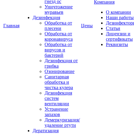
гнезд ос
Компания
Уничтожение
муравьев
О компании
Дезинфекция
Наши работы
Обработка от
Дезинфектор
Главная
Цены
плесени
Статьи
Обработка от
Лицензии и
коронавируса
сертификаты
Обработка от
Реквизиты
вирусов и
бактерий
Дезинфекция от
грибка
Озонирование
Санитарная
обработка и
чистка кулера
Дезинфекция
систем
вентиляции
Устранение
запахов
Демеркуризация/
удаление ртути
Дератизация