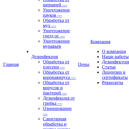
шершней
—
Уничтожение
пауков
—
Обработка от
мух
—
Уничтожение
гнезд ос
—
Уничтожение
Компания
муравьев
О компании
Дезинфекция
Наши работы
Обработка от
Дезинфектор
Главная
Цены
плесени
—
Статьи
Обработка от
Лицензии и
коронавируса
—
сертификаты
Обработка от
Реквизиты
вирусов и
бактерий
—
Дезинфекция от
грибка
—
Озонирование
—
Санитарная
обработка и