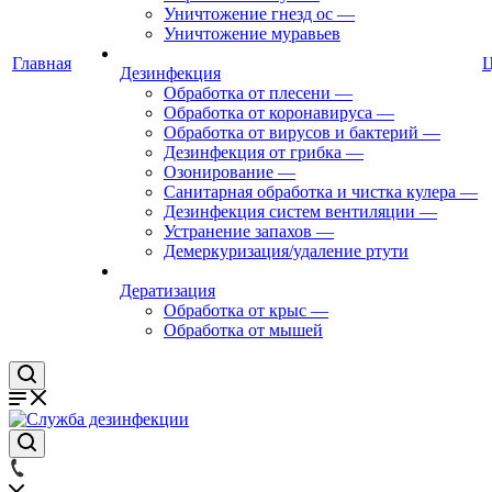
Уничтожение гнезд ос
—
Уничтожение муравьев
Главная
Дезинфекция
Обработка от плесени
—
Обработка от коронавируса
—
Обработка от вирусов и бактерий
—
Дезинфекция от грибка
—
Озонирование
—
Санитарная обработка и чистка кулера
—
Дезинфекция систем вентиляции
—
Устранение запахов
—
Демеркуризация/удаление ртути
Дератизация
Обработка от крыс
—
Обработка от мышей