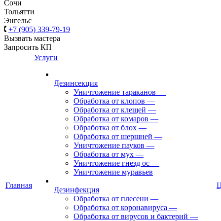
Сочи
Тольятти
Энгельс
+7 (905) 339-79-19
Вызвать мастера
Запросить КП
Услуги
Дезинсекция
Уничтожение тараканов
—
Обработка от клопов
—
Обработка от клещей
—
Обработка от комаров
—
Обработка от блох
—
Обработка от шершней
—
Уничтожение пауков
—
Обработка от мух
—
Уничтожение гнезд ос
—
Уничтожение муравьев
Главная
Дезинфекция
Обработка от плесени
—
Обработка от коронавируса
—
Обработка от вирусов и бактерий
—