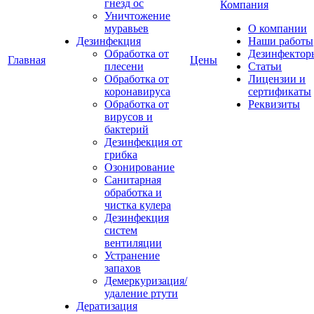
гнезд ос
Компания
Уничтожение
муравьев
О компании
Дезинфекция
Наши работы
Обработка от
Дезинфектор
Главная
Цены
плесени
Статьи
Обработка от
Лицензии и
коронавируса
сертификаты
Обработка от
Реквизиты
вирусов и
бактерий
Дезинфекция от
грибка
Озонирование
Санитарная
обработка и
чистка кулера
Дезинфекция
систем
вентиляции
Устранение
запахов
Демеркуризация/
удаление ртути
Дератизация