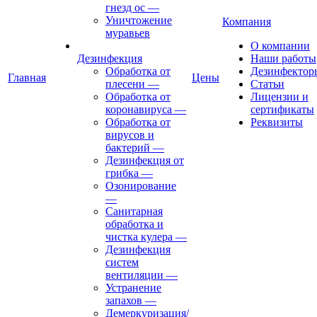
гнезд ос
—
Уничтожение
Компания
муравьев
О компании
Дезинфекция
Наши работы
Обработка от
Дезинфектор
Главная
Цены
плесени
—
Статьи
Обработка от
Лицензии и
коронавируса
—
сертификаты
Обработка от
Реквизиты
вирусов и
бактерий
—
Дезинфекция от
грибка
—
Озонирование
—
Санитарная
обработка и
чистка кулера
—
Дезинфекция
систем
вентиляции
—
Устранение
запахов
—
Демеркуризация/