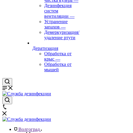
чистка кулера
—
Дезинфекция
систем
вентиляции
—
Устранение
запахов
—
Демеркуризация/
удаление ртути
Дератизация
Обработка от
крыс
—
Обработка от
мышей
Волгоград