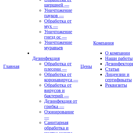
шершней
—
Уничтожение
пауков
—
Обработка от
мух
—
Уничтожение
гнезд ос
—
Уничтожение
Компания
муравьев
О компании
Дезинфекция
Наши работы
Обработка от
Дезинфектор
Главная
Цены
плесени
—
Статьи
Обработка от
Лицензии и
коронавируса
—
сертификаты
Обработка от
Реквизиты
вирусов и
бактерий
—
Дезинфекция от
грибка
—
Озонирование
—
Санитарная
обработка и