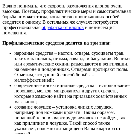
Важно понимать, что скорость размножения клопов очень
высокая. Поэтому, профилактические меры и самостоятельная
борьба поможет тогда, когда число проникающих особей
сводится к одному. В остальных же случаях потребуется
профессиональная
обработка от клопов
и дезинсекция
помещения.
Профилактические средства делятся на три типа:
народные средства – настои, отвары, сухоцветы трав,
таких как полынь, пижма, лаванда и багульник. Веники
или ароматические секции размещаются в вентиляции,
на балконе и поддонниках. Отварами протирают полы.
Отметим, что данный способ борьбы –
малоэффективный;
современные инсектицидные средства – использование
порошков, мелков, микрокапсул и других средств,
которые возможно найти на прилавках хозяйственных
магазинов;
создание ловушек – установка липких ловушек,
например под ножками кровати. Таким образом,
попавший клоп в квартиру до человека не дойдет, так
как прилипнет в ловушке. Такой способ также
указывает, надежно ли защищена Ваша квартира от
соседей.