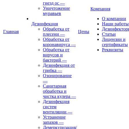
гнезд ос
—
Уничтожение
Компания
муравьев
О компании
Дезинфекция
Наши работы
Обработка от
Дезинфектор
Главная
Цены
плесени
—
Статьи
Обработка от
Лицензии и
коронавируса
—
сертификаты
Обработка от
Реквизиты
вирусов и
бактерий
—
Дезинфекция от
грибка
—
Озонирование
—
Санитарная
обработка и
чистка кулера
—
Дезинфекция
систем
вентиляции
—
Устранение
запахов
—
Демеркуризация/