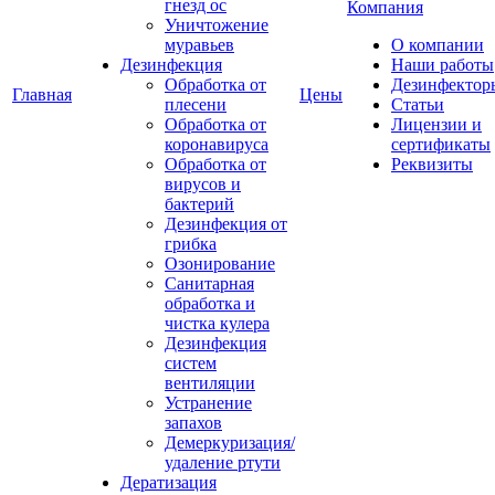
гнезд ос
Компания
Уничтожение
муравьев
О компании
Дезинфекция
Наши работы
Обработка от
Дезинфектор
Главная
Цены
плесени
Статьи
Обработка от
Лицензии и
коронавируса
сертификаты
Обработка от
Реквизиты
вирусов и
бактерий
Дезинфекция от
грибка
Озонирование
Санитарная
обработка и
чистка кулера
Дезинфекция
систем
вентиляции
Устранение
запахов
Демеркуризация/
удаление ртути
Дератизация