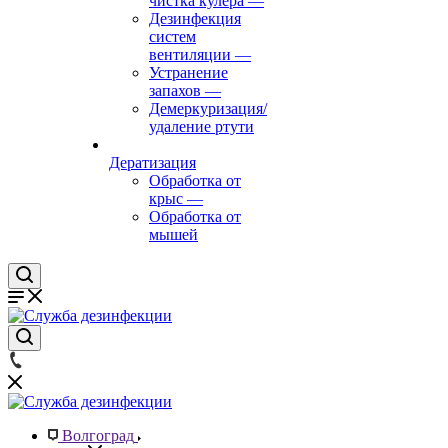
чистка кулера
—
Дезинфекция
систем
вентиляции
—
Устранение
запахов
—
Демеркуризация/
удаление ртути
Дератизация
Обработка от
крыс
—
Обработка от
мышей
Волгоград