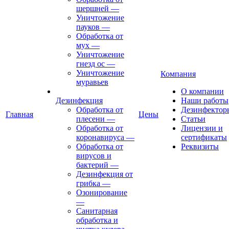
шершней
—
Уничтожение
пауков
—
Обработка от
мух
—
Уничтожение
гнезд ос
—
Уничтожение
Компания
муравьев
О компании
Дезинфекция
Наши работы
Обработка от
Дезинфектор
Главная
Цены
плесени
—
Статьи
Обработка от
Лицензии и
коронавируса
—
сертификаты
Обработка от
Реквизиты
вирусов и
бактерий
—
Дезинфекция от
грибка
—
Озонирование
—
Санитарная
обработка и