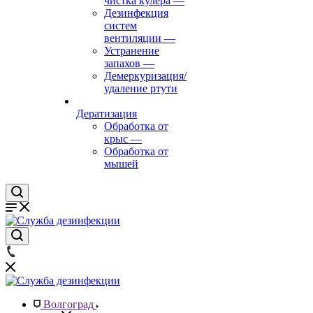
чистка кулера
—
Дезинфекция
систем
вентиляции
—
Устранение
запахов
—
Демеркуризация/
удаление ртути
Дератизация
Обработка от
крыс
—
Обработка от
мышей
Волгоград