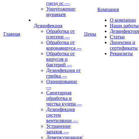
гнезд ос
—
Уничтожение
Компания
муравьев
О компании
Дезинфекция
Наши работы
Обработка от
Дезинфектор
Главная
Цены
плесени
—
Статьи
Обработка от
Лицензии и
коронавируса
—
сертификаты
Обработка от
Реквизиты
вирусов и
бактерий
—
Дезинфекция от
грибка
—
Озонирование
—
Санитарная
обработка и
чистка кулера
—
Дезинфекция
систем
вентиляции
—
Устранение
запахов
—
Демеркуризация/