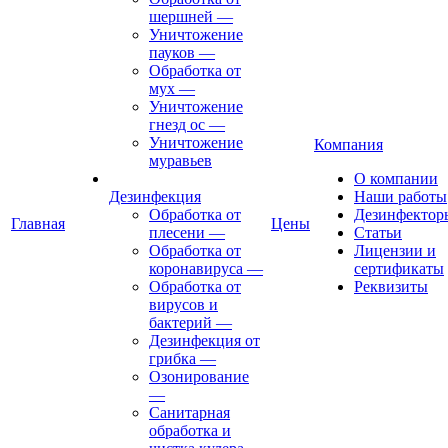
шершней
—
Уничтожение
пауков
—
Обработка от
мух
—
Уничтожение
гнезд ос
—
Уничтожение
Компания
муравьев
О компании
Дезинфекция
Наши работы
Обработка от
Дезинфектор
Главная
Цены
плесени
—
Статьи
Обработка от
Лицензии и
коронавируса
—
сертификаты
Обработка от
Реквизиты
вирусов и
бактерий
—
Дезинфекция от
грибка
—
Озонирование
—
Санитарная
обработка и