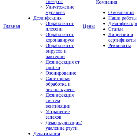
гнезд ос
Компания
Уничтожение
муравьев
О компании
Дезинфекция
Наши работы
Обработка от
Дезинфектор
Главная
Цены
плесени
Статьи
Обработка от
Лицензии и
коронавируса
сертификаты
Обработка от
Реквизиты
вирусов и
бактерий
Дезинфекция от
грибка
Озонирование
Санитарная
обработка и
чистка кулера
Дезинфекция
систем
вентиляции
Устранение
запахов
Демеркуризация/
удаление ртути
Дератизация