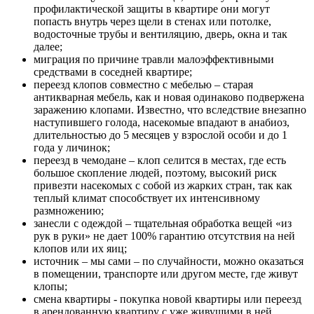
профилактической защиты в квартире они могут
попасть внутрь через щели в стенах или потолке,
водосточные трубы и вентиляцию, дверь, окна и так
далее;
миграция по причине травли малоэффективными
средствами в соседней квартире;
переезд клопов совместно с мебелью – старая
антикварная мебель, как и новая одинаково подвержена
заражению клопами. Известно, что вследствие внезапно
наступившего голода, насекомые впадают в анабиоз,
длительностью до 5 месяцев у взрослой особи и до 1
года у личинок;
переезд в чемодане – клоп селится в местах, где есть
большое скопление людей, поэтому, высокий риск
привезти насекомых с собой из жарких стран, так как
теплый климат способствует их интенсивному
размножению;
занесли с одеждой – тщательная обработка вещей «из
рук в руки» не дает 100% гарантию отсутствия на ней
клопов или их яиц;
источник – мы сами – по случайности, можно оказаться
в помещении, транспорте или другом месте, где живут
клопы;
смена квартиры - покупка новой квартиры или переезд
в арендованную квартиру с уже живущими в ней