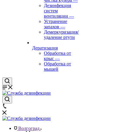
чистка кулера
—
Дезинфекция
систем
вентиляции
—
Устранение
запахов
—
Демеркуризация/
удаление ртути
Дератизация
Обработка от
крыс
—
Обработка от
мышей
Волгоград