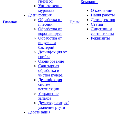
гнезд ос
Компания
Уничтожение
муравьев
О компании
Дезинфекция
Наши работы
Обработка от
Дезинфектор
Главная
Цены
плесени
Статьи
Обработка от
Лицензии и
коронавируса
сертификаты
Обработка от
Реквизиты
вирусов и
бактерий
Дезинфекция от
грибка
Озонирование
Санитарная
обработка и
чистка кулера
Дезинфекция
систем
вентиляции
Устранение
запахов
Демеркуризация/
удаление ртути
Дератизация