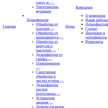
гнезд ос
—
Уничтожение
Компания
муравьев
О компании
Дезинфекция
Наши работы
Обработка от
Дезинфектор
Главная
Цены
плесени
—
Статьи
Обработка от
Лицензии и
коронавируса
—
сертификаты
Обработка от
Реквизиты
вирусов и
бактерий
—
Дезинфекция от
грибка
—
Озонирование
—
Санитарная
обработка и
чистка кулера
—
Дезинфекция
систем
вентиляции
—
Устранение
запахов
—
Демеркуризация/