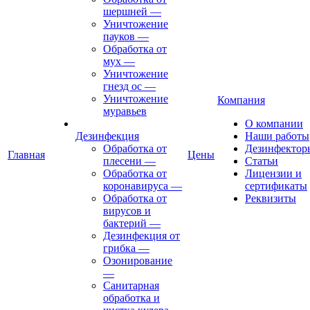
шершней
—
Уничтожение
пауков
—
Обработка от
мух
—
Уничтожение
гнезд ос
—
Уничтожение
Компания
муравьев
О компании
Дезинфекция
Наши работы
Обработка от
Дезинфектор
Главная
Цены
плесени
—
Статьи
Обработка от
Лицензии и
коронавируса
—
сертификаты
Обработка от
Реквизиты
вирусов и
бактерий
—
Дезинфекция от
грибка
—
Озонирование
—
Санитарная
обработка и