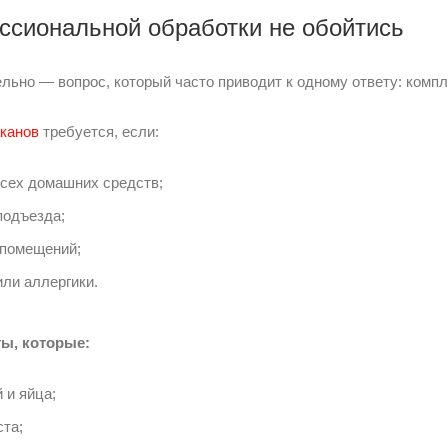
ессиональной обработки не обойтись
ельно — вопрос, который часто приводит к одному ответу: комп
аканов
требуется, если:
сех домашних средств;
подъезда;
 помещений;
ли аллергики.
ы, которые:
 и яйца;
та;