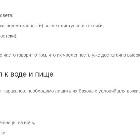
света;
изнедеятельности) возле плинтусов и техники;
оотеки).
 часто говорит о том, что их численность уже достаточно высок
п к воде и пище
от тараканов, необходимо лишить их базовых условий для выжи
ешницы на ночь;
ки;