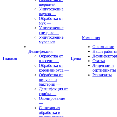
шершней
—
Уничтожение
пауков
—
Обработка от
мух
—
Уничтожение
гнезд ос
—
Уничтожение
Компания
муравьев
О компании
Дезинфекция
Наши работы
Обработка от
Дезинфектор
Главная
Цены
плесени
—
Статьи
Обработка от
Лицензии и
коронавируса
—
сертификаты
Обработка от
Реквизиты
вирусов и
бактерий
—
Дезинфекция от
грибка
—
Озонирование
—
Санитарная
обработка и