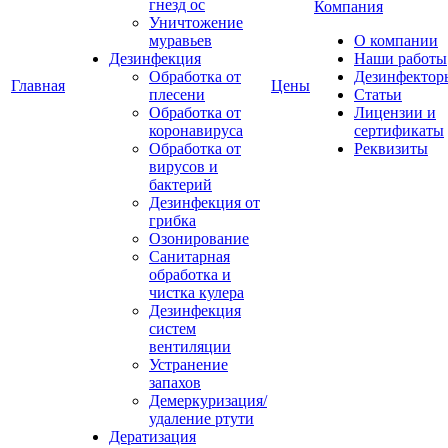
гнезд ос
Компания
Уничтожение
муравьев
О компании
Дезинфекция
Наши работы
Обработка от
Дезинфектор
Главная
Цены
плесени
Статьи
Обработка от
Лицензии и
коронавируса
сертификаты
Обработка от
Реквизиты
вирусов и
бактерий
Дезинфекция от
грибка
Озонирование
Санитарная
обработка и
чистка кулера
Дезинфекция
систем
вентиляции
Устранение
запахов
Демеркуризация/
удаление ртути
Дератизация