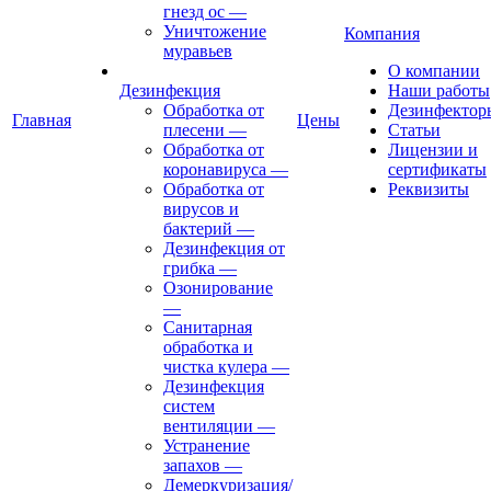
гнезд ос
—
Уничтожение
Компания
муравьев
О компании
Дезинфекция
Наши работы
Обработка от
Дезинфектор
Главная
Цены
плесени
—
Статьи
Обработка от
Лицензии и
коронавируса
—
сертификаты
Обработка от
Реквизиты
вирусов и
бактерий
—
Дезинфекция от
грибка
—
Озонирование
—
Санитарная
обработка и
чистка кулера
—
Дезинфекция
систем
вентиляции
—
Устранение
запахов
—
Демеркуризация/