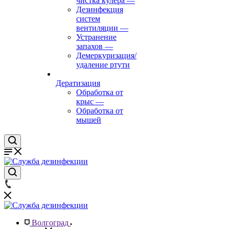
чистка кулера
—
Дезинфекция
систем
вентиляции
—
Устранение
запахов
—
Демеркуризация/
удаление ртути
Дератизация
Обработка от
крыс
—
Обработка от
мышей
Волгоград